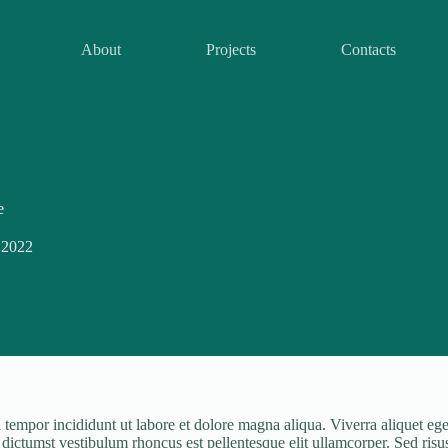
About
Projects
Contacts
e
 2022
tempor incididunt ut labore et dolore magna aliqua. Viverra aliquet eget 
ctumst vestibulum rhoncus est pellentesque elit ullamcorper. Sed risus ul