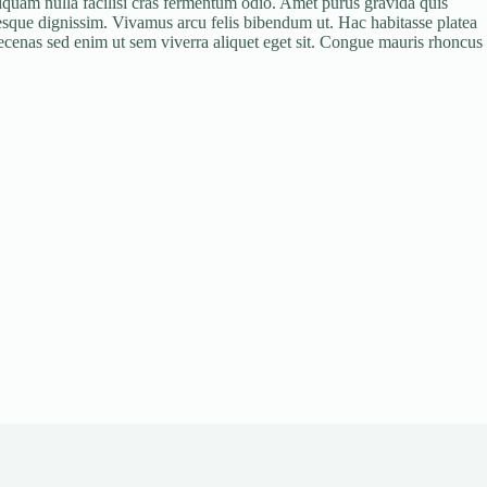
 aliquam nulla facilisi cras fermentum odio. Amet purus gravida quis
tesque dignissim. Vivamus arcu felis bibendum ut. Hac habitasse platea
aecenas sed enim ut sem viverra aliquet eget sit. Congue mauris rhoncus