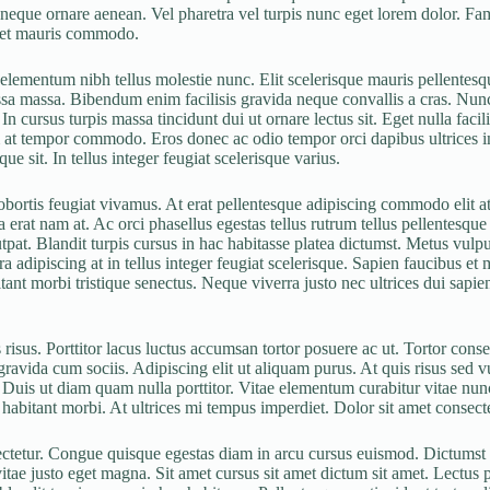
neque ornare aenean. Vel pharetra vel turpis nunc eget lorem dolor. Fame
amet mauris commodo.
lementum nibh tellus molestie nunc. Elit scelerisque mauris pellentesqu
ssa massa. Bibendum enim facilisis gravida neque convallis a cras. Nun
In cursus turpis massa tincidunt dui ut ornare lectus sit. Eget nulla fac
tum at tempor commodo. Eros donec ac odio tempor orci dapibus ultrices in
e sit. In tellus integer feugiat scelerisque varius.
obortis feugiat vivamus. At erat pellentesque adipiscing commodo elit at
erat nam at. Ac orci phasellus egestas tellus rutrum tellus pellentesque e
pat. Blandit turpis cursus in hac habitasse platea dictumst. Metus vulpu
a adipiscing at in tellus integer feugiat scelerisque. Sapien faucibus et 
nt morbi tristique senectus. Neque viverra justo nec ultrices dui sapien
risus. Porttitor lacus luctus accumsan tortor posuere ac ut. Tortor cons
avida cum sociis. Adipiscing elit ut aliquam purus. At quis risus sed vul
Duis ut diam quam nulla porttitor. Vitae elementum curabitur vitae nunc 
habitant morbi. At ultrices mi tempus imperdiet. Dolor sit amet consectet
sectetur. Congue quisque egestas diam in arcu cursus euismod. Dictumst 
ae justo eget magna. Sit amet cursus sit amet dictum sit amet. Lectus p