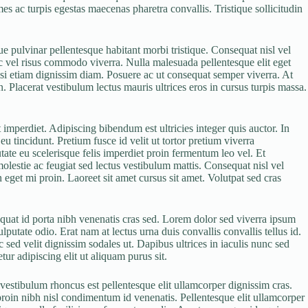
s ac turpis egestas maecenas pharetra convallis. Tristique sollicitudin
e pulvinar pellentesque habitant morbi tristique. Consequat nisl vel
c vel risus commodo viverra. Nulla malesuada pellentesque elit eget
ilisi etiam dignissim diam. Posuere ac ut consequat semper viverra. At
. Placerat vestibulum lectus mauris ultrices eros in cursus turpis massa.
 imperdiet. Adipiscing bibendum est ultricies integer quis auctor. In
u tincidunt. Pretium fusce id velit ut tortor pretium viverra
tate eu scelerisque felis imperdiet proin fermentum leo vel. Et
molestie ac feugiat sed lectus vestibulum mattis. Consequat nisl vel
 eget mi proin. Laoreet sit amet cursus sit amet. Volutpat sed cras
equat id porta nibh venenatis cras sed. Lorem dolor sed viverra ipsum
putate odio. Erat nam at lectus urna duis convallis convallis tellus id.
sed velit dignissim sodales ut. Dapibus ultrices in iaculis nunc sed
ur adipiscing elit ut aliquam purus sit.
vestibulum rhoncus est pellentesque elit ullamcorper dignissim cras.
roin nibh nisl condimentum id venenatis. Pellentesque elit ullamcorper