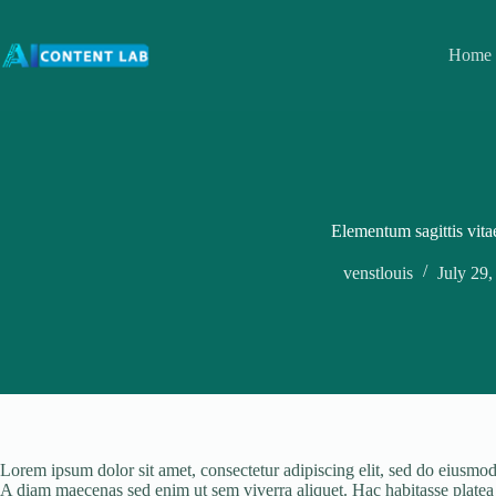
Skip
to
content
Home
Elementum sagittis vita
venstlouis
July 29,
Lorem ipsum dolor sit amet, consectetur adipiscing elit, sed do eiusmod 
A diam maecenas sed enim ut sem viverra aliquet. Hac habitasse platea di