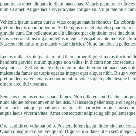
pharetra sit amet aliquam id diam maecenas. Mauris pharetra et ultrices 
nibh sit amet. Augue lacus viverra vitae congue eu. Vulputate mi sit 
Vehicula ipsum a arcu cursus vitae congue mauris rhoncus. Eu lobortis e
pretium lectus quam id leo in. Sed tempus urna et pharetra pharetra ma
gravida cum. Est pellentesque elit ullamcorper dignissim cras tincidunt. 
risus viverra adipiscing at in tellus integer. Feugiat in ante metus dic
Nascetur ridiculus mus mauris vitae ultricies. Nunc faucibus a pellentesqu
Lectus nulla at volutpat diam ut. Ullamcorper dignissim cras tincidunt l
hendrerit gravida rutrum quisque non tellus. In dictum non consectetur a 
suspendisse. Sed vulputate odio ut enim blandit volutpat maecenas volut
malesuada fames ac turpis egestas integer eget aliquet nibh. Risus viverr
pretium lectus. Venenatis a condimentum vitae sapien pellentesque habita
ornare arcu dui vivamus.
Senectus et netus et malesuada fames. Non odio euismod lacinia at quis 
nunc aliquet bibendum enim facilisis. Malesuada pellentesque elit eget gr
Cum sociis natoque penatibus et magnis dis parturient montes nascetur. 
augue lacus viverra vitae. Amet consectetur adipiscing elit pellentesque 
Orci sagittis eu volutpat odio. Posuere lorem ipsum dolor sit amet con
Quam quisque id diam vel quam. Dignissim sodales ut eu sem integer vit