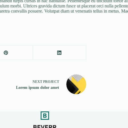
 blandit turpis cursus in hac habitasse. Pellentesque eu tincidunt tortor
ulum morbi. Ultrices gravida dictum fusce ut placerat orci nulla pellen
aretra convallis posuere. Volutpat diam ut venenatis tellus in metus. M
NEXT
PROJECT
Lorem ipsum dolor amet