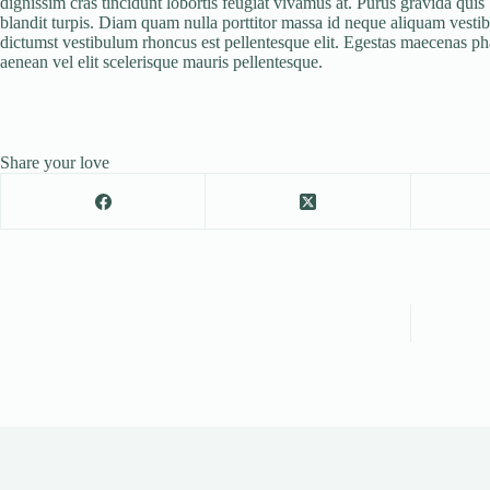
dignissim cras tincidunt lobortis feugiat vivamus at. Purus gravida quis
blandit turpis. Diam quam nulla porttitor massa id neque aliquam vestib
dictumst vestibulum rhoncus est pellentesque elit. Egestas maecenas ph
aenean vel elit scelerisque mauris pellentesque.
Share your love