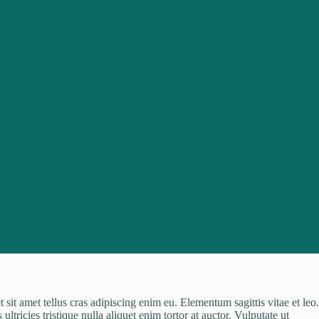
sit amet tellus cras adipiscing enim eu. Elementum sagittis vitae et leo.
tricies tristique nulla aliquet enim tortor at auctor. Vulputate ut